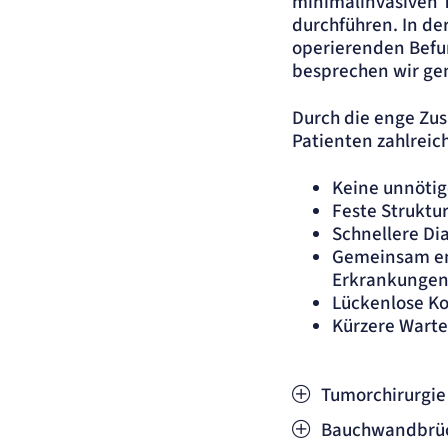
minimalinvasiven T
Name:
et_allow_cookies
durchführen. In de
Anbieter:
etracker GmbH
operierenden Befun
Zweck:
Es erlaubt eTracker Cookies zu setzen.
besprechen wir ge
Cookie Laufzeit:
480 Tage
Durch die enge Zus
etracker Analytics
Patienten zahlreich
Name:
isSdEnabled
Keine unnötig
Anbieter:
etracker GmbH
Feste Struktu
Zweck:
Erkennung, ob bei dem Besucher die Scrolltiefe gemessen wird.
Schnellere Di
Cookie Laufzeit:
24 Std.
Gemeinsam ent
Erkrankunge
STELLENANGEBOTE
Lückenlose K
SmartRecruiters
Kürzere Warte
Name:
OptanonConsent, datadome, __cf_bm u.A.
Anbieter:
SmartRecruiters GmbH
Tumorchirurgie
Zweck:
Speichert die ausgewählten Filter-Eigenschaften des Benutzers, um die
entsprechenden Stellenangebote anzeigen zu können.
Bauchwandbrü
Cookie Laufzeit:
535 Tage