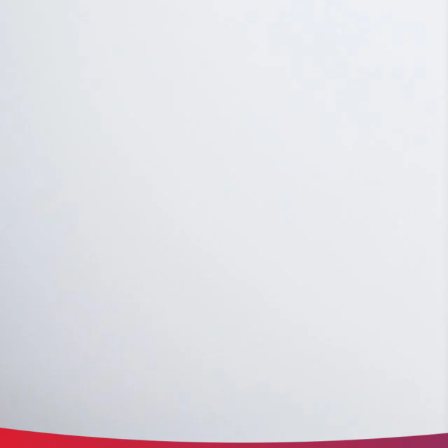
der Website erforderlich.
etracker Analytics
Name:
et_oi_v2
Anbieter:
etracker GmbH
Zweck:
Opt-In Cookie speichert die Entscheidung des Besuchers, wenn auf der Se
des Kunden das Tracking Opt-In ausgespielt wird. Wird auch für ein
eventuelles Opt-Out verwendet.
Cookie Laufzeit:
"no" - 50 Jahre, "yes" - 480 Tage
Content-Management-System-Cookie
Name:
fe_typo_user
Anbieter:
TYPO3
Zweck:
Dient der Identifizierung eines Anwenders und der besseren Bedienerführ
Cookie Laufzeit:
Session
Sitzungs-Cookie
Name:
PHPSESSID