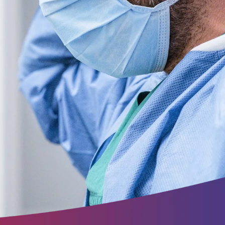
ite
ung.