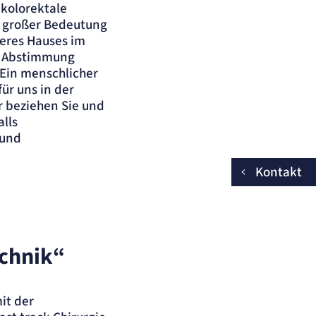
 kolorektale
n großer Bedeutung
seres Hauses im
re Abstimmung
 Ein menschlicher
ür uns in der
ir beziehen Sie und
alls
 und
Kontakt
echnik“
it der