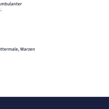
 ambulanter
.
uttermale, Warzen