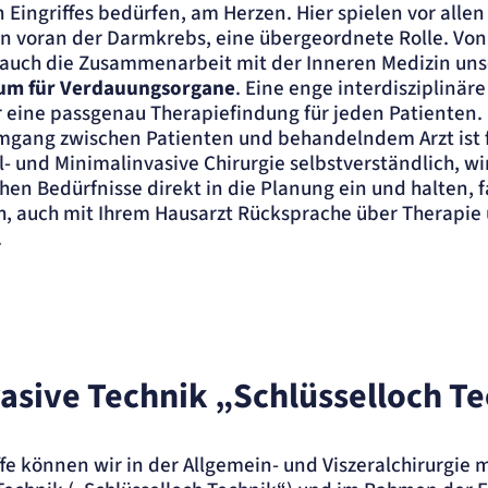
 Eingriffes bedürfen, am Herzen. Hier spielen vor allen
en voran der Darmkrebs, eine übergeordnete Rolle. Vo
der
le auch die Zusammenarbeit mit der Inneren Medizin un
um für Verdauungsorgane
. Eine enge interdisziplinä
r eine passgenau Therapiefindung für jeden Patienten.
gang zwischen Patienten und behandelndem Arzt ist f
l- und Minimalinvasive Chirurgie selbstverständlich, w
hen Bedürfnisse direkt in die Planung ein und halten, f
, auch mit Ihrem Hausarzt Rücksprache über Therapie
.
asive Technik „Schlüsselloch T
fe können wir in der Allgemein- und Viszeralchirurgie m