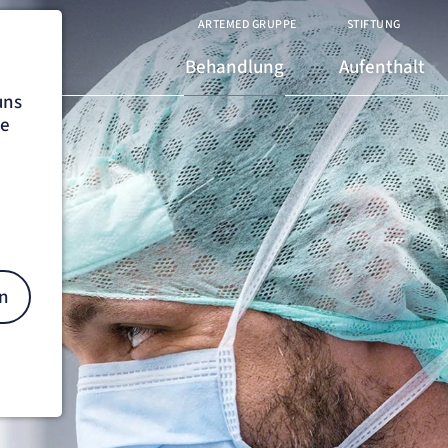
ARTEMED GRUPPE
STIFTUNG
Behandlung
Aufenthalt
uns
he
n
on