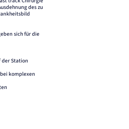
st track Chirurgie
 Ausdehnung des zu
rankheitsbild
ben sich für die
 der Station
 bei komplexen
ten