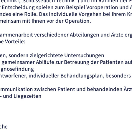
echnik („Schlüsselloch Technik“) und im Rahmen der Fa
r Entscheidung spielen zum Beispiel Voroperation und
des eine Rolle. Das individuelle Vorgehen bei Ihrem K
meinsam mit Ihnen vor der Operation.
ammenarbeit verschiedener Abteilungen und Ärzte erge
e Vorteile:
en, sondern zielgerichtete Untersuchungen
r gemeinsamer Abläufe zur Betreuung der Patienten auf
agnosefindung
worfener, individueller Behandlungsplan, besonders
n
ommunikation zwischen Patient und behandelnden Ärz
- und Liegezeiten
che