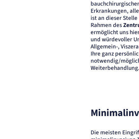
bauchchirurgischen
Anbieter:
matelso GmbH
Erkrankungen, all
Zweck:
Speichert die User-ID. Hierdurch wird fgestgelegt, welche Rufnummer(n) 
Nutzer angezeigt bekommt.
ist an dieser Stel
Cookie Laufzeit:
2 Jahre
Rahmen des
Zentr
ermöglicht uns hie
Matelso Telefontracking
und würdevoller Um
Allgemein-, Viszera
Name:
mat_ep
Ihre ganz persönlic
Anbieter:
matelso GmbH
notwendig/möglich
Zweck:
Registriert den initialen Einstiegspunkt des Nutzers auf unserer Webseite.
Weiterbehandlung
Cookie Laufzeit:
30 Tage
etracker Analytics
Name:
_et_coid
Anbieter:
etracker GmbH
Minimalinv
Zweck:
Cookie Erkennung
Cookie Laufzeit:
2 Jahre
etracker Analytics
Die meisten Eingrif