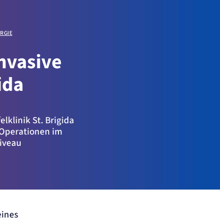
URGIE
invasive
ida
elklinik St. Brigida
 Operationen im
iveau
eines