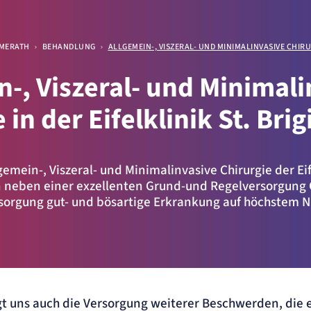
an und bereitet sich vor
IMMERATH
BEHANDLUNG
ALLGEMEIN-, VISZERAL- UND MINIMALINVASIVE CHIR
n-, Viszeral- und Minimal
 in der Eifelklinik St. Brig
ellen
lgemein-, Viszeral- und Minimalinvasive Chirurgie der Eif
neben einer exzellenten Grund-und Regelversorgung
sorgung gut- und bösartige Erkrankung auf höchstem N
.
gt uns auch die Versorgung weiterer Beschwerden, die 