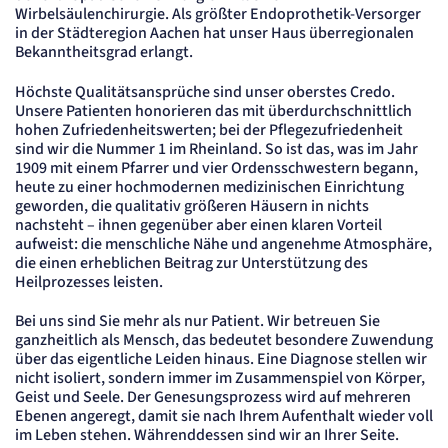
Session
Wirbelsäulenchirurgie. Als größter Endoprothetik-Versorger
in der Städteregion Aachen hat unser Haus überregionalen
Einverständnis-Cookie
Bekanntheitsgrad erlangt.
Name:
Höchste Qualitätsansprüche sind unser oberstes Credo.
cookie_consent
Unsere Patienten honorieren das mit überdurchschnittlich
Anbieter:
hohen Zufriedenheitswerten; bei der Pflegezufriedenheit
Artemed SE
sind wir die Nummer 1 im Rheinland. So ist das, was im Jahr
Zweck:
1909 mit einem Pfarrer und vier Ordensschwestern begann,
Speichert den Zustimmungsstatus des Benutzers für Cookies auf der aktuellen
heute zu einer hochmodernen medizinischen Einrichtung
Domäne.
geworden, die qualitativ größeren Häusern in nichts
Cookie Laufzeit:
nachsteht – ihnen gegenüber aber einen klaren Vorteil
1 Jahr
aufweist: die menschliche Nähe und angenehme Atmosphäre,
die einen erheblichen Beitrag zur Unterstützung des
STATISTIK
Heilprozesses leisten.
Statistik Cookies erfassen Informationen
anonym. Diese Informationen helfen uns
Bei uns sind Sie mehr als nur Patient. Wir betreuen Sie
ganzheitlich als Mensch, das bedeutet besondere Zuwendung
zu verstehen, wie unsere Besucher unsere
über das eigentliche Leiden hinaus. Eine Diagnose stellen wir
Website nutzen.
nicht isoliert, sondern immer im Zusammenspiel von Körper,
Geist und Seele. Der Genesungsprozess wird auf mehreren
Matelso Telefontracking
Ebenen angeregt, damit sie nach Ihrem Aufenthalt wieder voll
im Leben stehen. Währenddessen sind wir an Ihrer Seite.