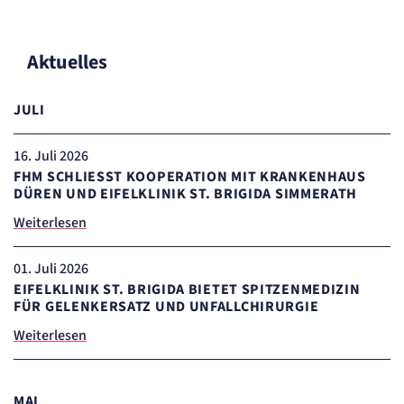
Name:
mat_tel
Anbieter:
matelso GmbH
Aktuelles
Zweck:
Speichert die User-ID. Hierdurch wird fgestgelegt, welche Rufnummer(n) der Nutzer
angezeigt bekommt.
JULI
Cookie Laufzeit:
2 Jahre
16
. Juli 2026
Matelso Telefontracking
FHM SCHLIESST KOOPERATION MIT KRANKENHAUS D
ÜREN UND EIFELKLINIK ST. BRIGIDA SIMMERATH
Name:
mat_ep
Weiterlesen
Anbieter:
matelso GmbH
01
. Juli 2026
Zweck:
Registriert den initialen Einstiegspunkt des Nutzers auf unserer Webseite.
EIFELKLINIK ST. BRIGIDA BIETET SPITZENMEDIZIN
Cookie Laufzeit:
FÜR GELENKERSATZ UND UNFALLCHIRURGIE
30 Tage
Weiterlesen
etracker Analytics
Name:
MAI
_et_coid