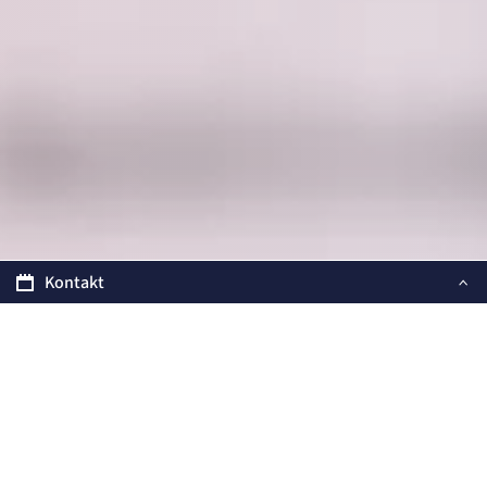
Kontakt
FACHBEREICH
Zentrale
Eifelklinik St. Brigida GmbH & Co. KG
Kammerbruchstraße 8
52152 Simmerath