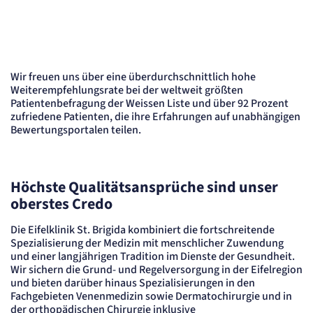
Cookie Laufzeit:
"no" - 50 Jahre, "yes" - 480 Tage
Content-Management-System-
überdurchschnittlich hohe Weiterempfehlungsrate in der Eifelkli
Cookie
Wir freuen uns über eine überdurchschnittlich hohe
Name:
Weiterempfehlungsrate bei der weltweit größten
fe_typo_user
Patientenbefragung der Weissen Liste und über 92 Prozent
Anbieter:
zufriedene Patienten, die ihre Erfahrungen auf unabhängigen
TYPO3
Bewertungsportalen teilen.
Zweck:
Dient der Identifizierung eines Anwenders und der besseren Bedienerführung.
Cookie Laufzeit:
Session
Höchste Qualitätsansprüche sind unser
Sitzungs-Cookie
oberstes Credo
Die Eifelklinik St. Brigida kombiniert die fortschreitende
Name:
PHPSESSID
Spezialisierung der Medizin mit menschlicher Zuwendung
und einer langjährigen Tradition im Dienste der Gesundheit.
Anbieter:
Artemed SE
Wir sichern die Grund- und Regelversorgung in der Eifelregion
und bieten darüber hinaus Spezialisierungen in den
Zweck:
Behält die Zustände des Benutzers bei allen Seitenanfragen bei.
Fachgebieten Venenmedizin sowie Dermatochirurgie und in
der orthopädischen Chirurgie inklusive
Cookie Laufzeit: