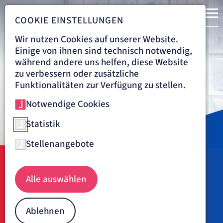
COOKIE EINSTELLUNGEN
Wir nutzen Cookies auf unserer Website.
Gute Medizin,
Einige von ihnen sind technisch notwendig,
während andere uns helfen, diese Website
von Mensch zu Mensch.
zu verbessern oder zusätzliche
Funktionalitäten zur Verfügung zu stellen.
Notwendige Cookies
Statistik
Stellenangebote
Navigationspfad
EIFELKLINIK ST. BRIGIDA SIMMERATH
Alle auswählen
Eifelklinik St. Brigida in
Simmerath: Haus mit Herz
Ablehnen