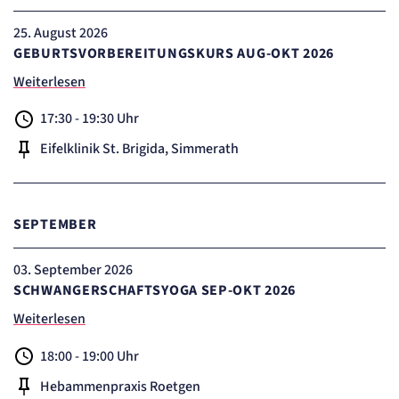
Zweck:
Erkennung, ob bei dem Besucher die Scrolltiefe gemessen wird.
25
. August 2026
Cookie Laufzeit:
GEBURTSVORBEREITUNGSKURS AUG-OKT 2026
24 Std.
Weiterlesen
STELLENANGEBOTE
17:30 - 19:30 Uhr
SmartRecruiters
Eifelklinik St. Brigida, Simmerath
Name:
OptanonConsent, datadome, __cf_bm u.A.
Anbieter:
SmartRecruiters GmbH
SEPTEMBER
Zweck:
Speichert die ausgewählten Filter-Eigenschaften des Benutzers, um die entsprechenden
Stellenangebote anzeigen zu können.
03
. September 2026
Cookie Laufzeit:
SCHWANGERSCHAFTSYOGA SEP-OKT 2026
535 Tage
Weiterlesen
18:00 - 19:00 Uhr
Hebammenpraxis Roetgen