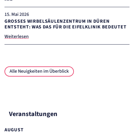
Anbieter:
etracker GmbH
15
. Mai 2026
Zweck:
GROSSES WIRBELSÄULENZENTRUM IN DÜREN E
Cookie Erkennung
NTSTEHT: WAS DAS FÜR DIE EIFELKLINIK BEDEUTET
Cookie Laufzeit:
2 Jahre
Weiterlesen
etracker Analytics
Name:
et_allow_cookies
Anbieter:
Alle Neuigkeiten im Überblick
etracker GmbH
Zweck:
Es erlaubt eTracker Cookies zu setzen.
Cookie Laufzeit:
480 Tage
etracker Analytics
Veranstaltungen
Name:
isSdEnabled
Anbieter:
AUGUST
etracker GmbH