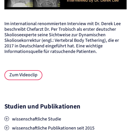
Zweck:
Erkennung, ob bei dem Besucher die Scrolltiefe gemessen wird.
Wirbelsäulenzentrum - Interview mit Chefarzt Dr. med. Per Trobis
Cookie Laufzeit:
24 Std.
Im international renommierten Interview mit Dr. Derek Lee
beschreibt Chefarzt Dr. Per Trobisch als erster deutscher
Skolioseexperte seine Sichtweise zur Dynamischen
STELLENANGEBOTE
Skoliosekorrektur (engl.: Vertebral Body Tethering), die er
SmartRecruiters
2017 in Deutschland eingeführt hat. Eine wichtige
Informationsquelle für ratsuchende Patienten.
Name:
OptanonConsent, datadome, __cf_bm u.A.
Anbieter:
SmartRecruiters GmbH
Zum Videoclip
Zweck:
Speichert die ausgewählten Filter-Eigenschaften des Benutzers, um die entsprechenden
Stellenangebote anzeigen zu können.
Cookie Laufzeit:
535 Tage
Studien und Publikationen
wissenschaftliche Studie
wissenschaftliche Publikationen seit 2015