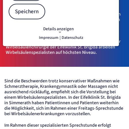
Rückenschmerzen sind ein Volksleiden. Chronische
Speichern
Rückenschmerzen betreffen heutzutage fast jeden zweiten
Menschen. Die Ursachen sind vielfältig, Rückenspezialisten
untersuchen genau, wo der Schmerz herkommt.Aufgrund
Details anzeigen
ihres komplexen Aufbaus ist die Wirbelsäule anfällig für
Erkrankungen wie z.B. Muskelzerrungen,
Impressum
|
Datenschutz
NOTWENDIGE COOKIES
Bandscheibenvorfälle und Knochenbrüche. Im Zentrum für
Notwendige Cookies ermöglichen
Wirbelsäulenchirurgie der Eifelklinik St. Brigida arbeiten
Wirbelsäulenspezialisten auf höchsten Niveau.
grundlegende Funktionen und sind für
die einwandfreie Funktion der Website
erforderlich.
etracker Analytics
Sind die Beschwerden trotz konservativer Maßnahmen wie
Schmerztherapie, Krankengymnastik oder Massagen nicht
ausreichend rückläufig, empfiehlt sich die Vorstellung bei
Name:
et_oi_v2
einem Wirbelsäulenspezialisten. In der Eifelklinik St. Brigida
Anbieter:
in Simmerath haben Patientinnen und Patienten weiterhin
etracker GmbH
die Möglichkeit, sich im Rahmen einer Freitags-Sprechstunde
Zweck:
bei Wirbelsäulenerkrankungen vorzustellen.
Opt-In Cookie speichert die Entscheidung des Besuchers, wenn auf der Seite des
Kunden das Tracking Opt-In ausgespielt wird. Wird auch für ein eventuelles Opt-Out
verwendet.
Im Rahmen dieser spezialisierten Sprechstunde erfolgt