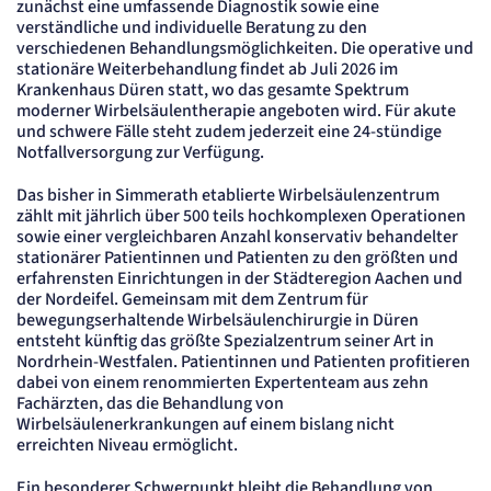
zunächst eine umfassende Diagnostik sowie eine
Cookie Laufzeit:
"no" - 50 Jahre, "yes" - 480 Tage
verständliche und individuelle Beratung zu den
verschiedenen Behandlungsmöglichkeiten. Die operative und
Content-Management-System-
stationäre Weiterbehandlung findet ab Juli 2026 im
Cookie
Krankenhaus Düren statt, wo das gesamte Spektrum
moderner Wirbelsäulentherapie angeboten wird. Für akute
und schwere Fälle steht zudem jederzeit eine 24-stündige
Name:
Notfallversorgung zur Verfügung.
fe_typo_user
Anbieter:
TYPO3
Das bisher in Simmerath etablierte Wirbelsäulenzentrum
zählt mit jährlich über 500 teils hochkomplexen Operationen
Zweck:
Dient der Identifizierung eines Anwenders und der besseren Bedienerführung.
sowie einer vergleichbaren Anzahl konservativ behandelter
stationärer Patientinnen und Patienten zu den größten und
Cookie Laufzeit:
Session
erfahrensten Einrichtungen in der Städteregion Aachen und
der Nordeifel. Gemeinsam mit dem Zentrum für
Sitzungs-Cookie
bewegungserhaltende Wirbelsäulenchirurgie in Düren
entsteht künftig das größte Spezialzentrum seiner Art in
Nordrhein-Westfalen. Patientinnen und Patienten profitieren
Name:
PHPSESSID
dabei von einem renommierten Expertenteam aus zehn
Fachärzten, das die Behandlung von
Anbieter:
Artemed SE
Wirbelsäulenerkrankungen auf einem bislang nicht
erreichten Niveau ermöglicht.
Zweck:
Behält die Zustände des Benutzers bei allen Seitenanfragen bei.
Cookie Laufzeit:
Ein besonderer Schwerpunkt bleibt die Behandlung von