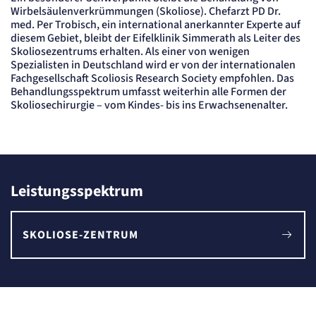
Session
Wirbelsäulenverkrümmungen (Skoliose). Chefarzt PD Dr.
med. Per Trobisch, ein international anerkannter Experte auf
Einverständnis-Cookie
diesem Gebiet, bleibt der Eifelklinik Simmerath als Leiter des
Skoliosezentrums erhalten. Als einer von wenigen
Name:
Spezialisten in Deutschland wird er von der internationalen
cookie_consent
Fachgesellschaft Scoliosis Research Society empfohlen. Das
Anbieter:
Behandlungsspektrum umfasst weiterhin alle Formen der
Artemed SE
Skoliosechirurgie – vom Kindes- bis ins Erwachsenenalter.
Zweck:
Speichert den Zustimmungsstatus des Benutzers für Cookies auf der aktuellen
Domäne.
Cookie Laufzeit:
1 Jahr
Leistungsspektrum
STATISTIK
Statistik Cookies erfassen Informationen
anonym. Diese Informationen helfen uns
SKOLIOSE-ZENTRUM
zu verstehen, wie unsere Besucher unsere
Website nutzen.
Matelso Telefontracking