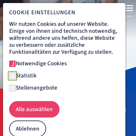
COOKIE EINSTELLUNGEN
Wir nutzen Cookies auf unserer Website.
Einige von ihnen sind technisch notwendig,
während andere uns helfen, diese Website
zu verbessern oder zusätzliche
Funktionalitäten zur Verfügung zu stellen.
Notwendige Cookies
Statistik
Stellenangebote
Wirbelsäulenzentrum - Patient mit Rückenbeschwerden wird in der 
Navigationspfad
EIFELKLINIK ST. BRIGIDA SIMMERATH
BEHANDLUNG
Alle auswählen
ZENTRUM FÜR ORTHOPÄDISCHE CHIRURGIE
WIRBELSÄULENZENTRUM
Wirbelsäulenzentrum in der
Eifelklinik St. Brigida
Ablehnen