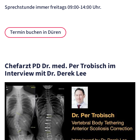
Anbieter:
Sprechstunde immer freitags 09:00-14:00 Uhr.
etracker GmbH
Zweck:
Cookie Erkennung
Cookie Laufzeit:
Termin buchen in Düren
2 Jahre
etracker Analytics
Name:
et_allow_cookies
Chefarzt PD Dr. med. Per Trobisch im
Anbieter:
Interview mit Dr. Derek Lee
etracker GmbH
Zweck:
Es erlaubt eTracker Cookies zu setzen.
Cookie Laufzeit:
480 Tage
etracker Analytics
Name:
isSdEnabled
Anbieter:
etracker GmbH