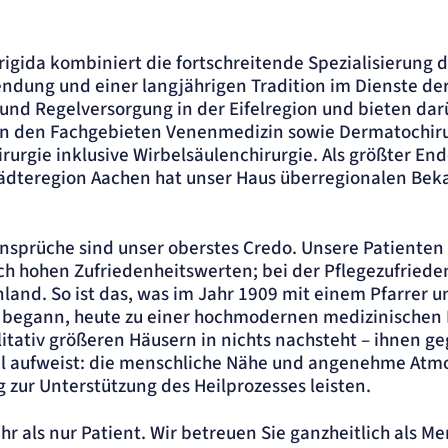
 Brigida kombiniert die fortschreitende Spezialisierung 
dung und einer langjährigen Tradition im Dienste der
 und Regelversorgung in der Eifelregion und bieten dar
in den Fachgebieten Venenmedizin sowie Dermatochiru
rurgie inklusive Wirbelsäulenchirurgie. Als größter End
tädteregion Aachen hat unser Haus überregionalen Bek
nsprüche sind unser oberstes Credo. Unsere Patienten
ch hohen Zufriedenheitswerten; bei der Pflegezufrieden
and. So ist das, was im Jahr 1909 mit einem Pfarrer u
begann, heute zu einer hochmodernen medizinischen 
itativ größeren Häusern in nichts nachsteht – ihnen g
il aufweist: die menschliche Nähe und angenehme Atm
g zur Unterstützung des Heilprozesses leisten.
hr als nur Patient. Wir betreuen Sie ganzheitlich als M