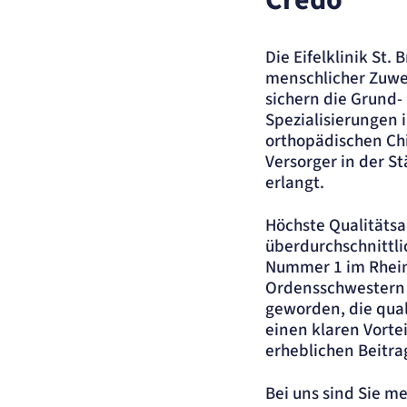
Name:
et_allow_cookies
Anbieter:
etracker GmbH
Die Eifelklinik St.
Zweck:
Es erlaubt eTracker Cookies zu setzen.
menschlicher Zuwen
Cookie Laufzeit:
480 Tage
sichern die Grund-
etracker Analytics
Spezialisierungen 
orthopädischen Chi
Name:
isSdEnabled
Versorger in der S
Anbieter:
etracker GmbH
erlangt.
Zweck:
Erkennung, ob bei dem Besucher die Scrolltiefe gemessen wird.
Cookie Laufzeit:
24 Std.
Höchste Qualitätsa
überdurchschnittli
STELLENANGEBOTE
Nummer 1 im Rheinl
SmartRecruiters
Ordensschwestern 
geworden, die qual
Name:
OptanonConsent, datadome, __cf_bm u.A.
einen klaren Vorte
Anbieter:
SmartRecruiters GmbH
erheblichen Beitra
Zweck:
Speichert die ausgewählten Filter-Eigenschaften des Benutzers, um die
entsprechenden Stellenangebote anzeigen zu können.
Bei uns sind Sie me
Cookie Laufzeit:
535 Tage