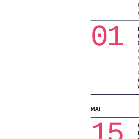
01
MAI
15