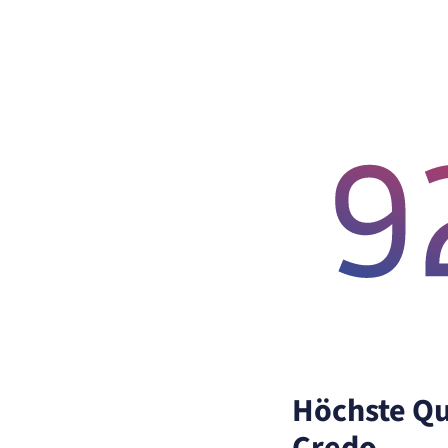
Anbieter:
matelso GmbH
Zweck:
Speichert die User-ID. Hierdurch wird fgestgelegt, welche Rufnummer(n) 
Nutzer angezeigt bekommt.
Cookie Laufzeit:
2 Jahre
Matelso Telefontracking
Name:
mat_ep
Anbieter:
matelso GmbH
Zweck:
Registriert den initialen Einstiegspunkt des Nutzers auf unserer Webseite.
Cookie Laufzeit:
30 Tage
etracker Analytics
Name:
_et_coid
Anbieter:
etracker GmbH
Zweck:
Cookie Erkennung
überdurchschnittlic
Cookie Laufzeit:
2 Jahre
Höchste Qu
etracker Analytics
Credo