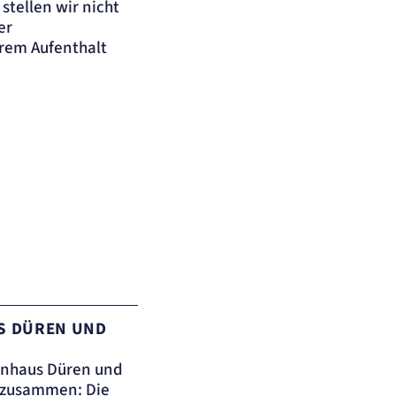
tellen wir nicht
er
rem Aufenthalt
 DÜREN UND E
enhaus Düren und
rt zusammen: Die