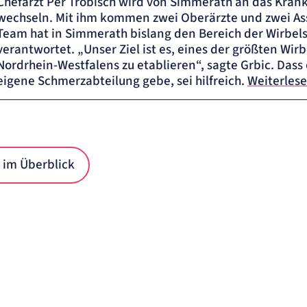
Chefarzt Per Trobisch wird von Simmerath an das Kra
wechseln. Mit ihm kommen zwei Oberärzte und zwei Ass
Team hat in Simmerath bislang den Bereich der Wirbe
verantwortet. „Unser Ziel ist es, eines der größten Wi
Nordrhein-Westfalens zu etablieren“, sagte Grbic. Dass 
eigene Schmerzabteilung gebe, sei hilfreich.
Weiterles
n im Überblick