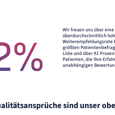
der
Wir freuen uns über eine
überdurchschnittlich ho
Weiterempfehlungsrate b
größten Patientenbefra
Liste und über 92 Prozen
Patienten, die ihre Erfa
unabhängigen Bewertung
h hohe Weiterempfehlungsrate in der Eifelklinik St. Br
alitätsansprüche sind unser obe