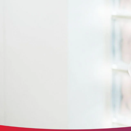
der Website erforderlich.
etracker Analytics
Name:
et_oi_v2
Anbieter:
etracker GmbH
Zweck:
Opt-In Cookie speichert die Entscheidung des Besuchers, wenn auf der Se
des Kunden das Tracking Opt-In ausgespielt wird. Wird auch für ein
eventuelles Opt-Out verwendet.
Cookie Laufzeit:
"no" - 50 Jahre, "yes" - 480 Tage
Content-Management-System-Cookie
Name:
fe_typo_user
Anbieter:
TYPO3
Zweck:
Dient der Identifizierung eines Anwenders und der besseren Bedienerführ
Cookie Laufzeit:
Session
Sitzungs-Cookie
Name:
PHPSESSID