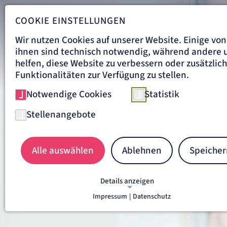
COOKIE EINSTELLUNGEN
Wir nutzen Cookies auf unserer Website. Einige von
ihnen sind technisch notwendig, während andere 
helfen, diese Website zu verbessern oder zusätzlic
Funktionalitäten zur Verfügung zu stellen.
Notwendige Cookies
Statistik
Stellenangebote
Gute Medizin,
von Mensch zu Mensc
Alle auswählen
Ablehnen
Speicher
Details anzeigen
Impressum
|
Datenschutz
NOTWENDIGE COOKIES
Notwendige Cookies ermöglichen grundlegende
Funktionen und sind für die einwandfreie Funkti