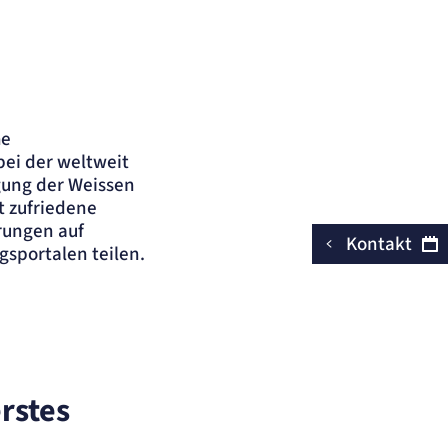
he
ei der weltweit
gung der Weissen
t zufriedene
hrungen auf
Kontakt
sportalen teilen.
igida
rstes