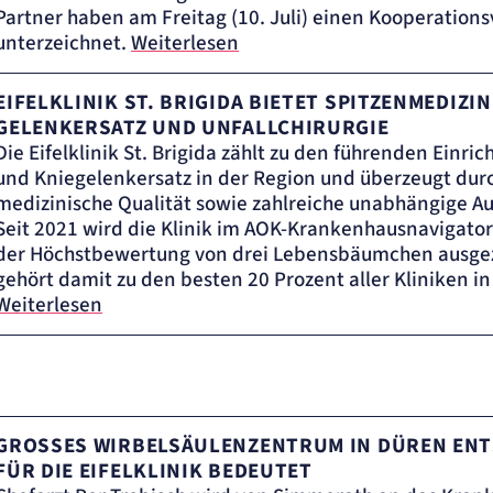
Partner haben am Freitag (10. Juli) einen Kooperations
unterzeichnet.
Weiterlesen
EIFELKLINIK ST. BRIGIDA BIETET SPITZENMEDIZI
GELENKERSATZ UND UNFALLCHIRURGIE
Die Eifelklinik St. Brigida zählt zu den führenden Einric
und Kniegelenkersatz in der Region und überzeugt dur
medizinische Qualität sowie zahlreiche unabhängige A
Seit 2021 wird die Klinik im AOK-Krankenhausnavigato
der Höchstbewertung von drei Lebensbäumchen ausge
gehört damit zu den besten 20 Prozent aller Kliniken i
Weiterlesen
GROSSES WIRBELSÄULENZENTRUM IN DÜREN ENTST
ÜR DIE EIFELKLINIK BEDEUTET