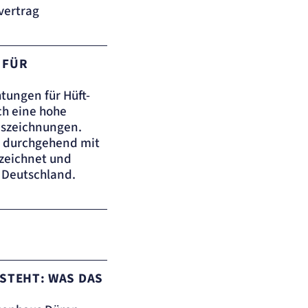
vertrag
N FÜR
htungen für Hüft-
ch eine hohe
uszeichnungen.
r durchgehend mit
zeichnet und
n Deutschland.
EHT: WAS DAS F