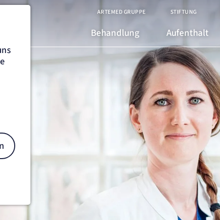
ARTEMED GRUPPE
STIFTUNG
Behandlung
Aufenthalt
uns
he
h.
n
on