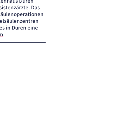
nkenhaus Düren
istenzärzte. Das
lsäulenoperationen
rbelsäulenzentren
es in Düren eine
en