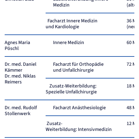
Session
Medizin
(alte
Einverständnis-Cookie
Facharzt Innere Medizin
36 Mo
und Kardiologie
(neue
Name:
cookie_consent
Anbieter:
Agnes Maria
Innere Medizin
60 Mo
Artemed SE
Pöschl
Zweck:
Speichert den Zustimmungsstatus des Benutzers für Cookies auf der aktuellen
Domäne.
Dr. med. Daniel
Facharzt für Orthopädie
72 Mo
Cookie Laufzeit:
Kämmer
und Unfallchirurgie
1 Jahr
Dr. med. Niklas
Reimers
Zusatz-Weiterbildung:
18 Mo
STATISTIK
Statistik Cookies erfassen Informationen
Spezielle Unfallchirurgie
anonym. Diese Informationen helfen uns
zu verstehen, wie unsere Besucher unsere
Dr. med. Rudolf
Facharzt Anästhesiologie
48 Mo
Website nutzen.
Stollenwerk
Zusatz-
12 Mo
Matelso Telefontracking
Weiterbildung: Intensivmedizin