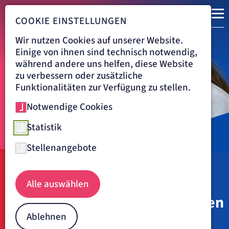
COOKIE EINSTELLUNGEN
Wir nutzen Cookies auf unserer Website.
Einige von ihnen sind technisch notwendig,
während andere uns helfen, diese Website
zu verbessern oder zusätzliche
Funktionalitäten zur Verfügung zu stellen.
Notwendige Cookies
Statistik
Stellenangebote
Weiterbildungsermächtigung -Ärztin bei der Untersuchung - in der E
Navigationspfad
EIFELKLINIK ST. BRIGIDA SIMMERATH
KARRIERE
Alle auswählen
WEITERBILDUNGSERMÄCHTIGUNGEN
Weiterbildungsermächtigungen
an der Eifelklinik
Ablehnen