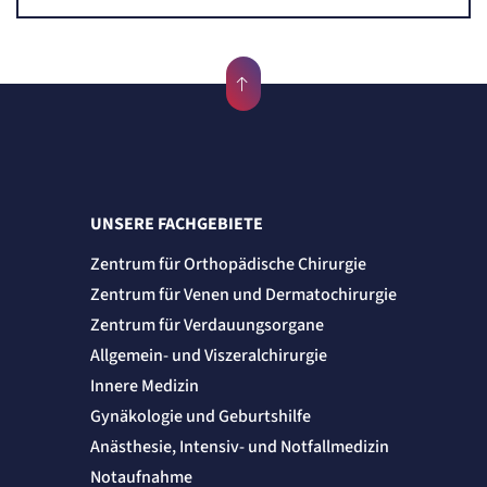
Anbieter:
etracker GmbH
Zweck:
Cookie Erkennung
Cookie Laufzeit:
2 Jahre
etracker Analytics
Name:
et_allow_cookies
UNSERE FACHGEBIETE
Anbieter:
etracker GmbH
Zentrum für Orthopädische Chirurgie
Zweck:
Zentrum für Venen und Dermatochirurgie
Es erlaubt eTracker Cookies zu setzen.
Zentrum für Verdauungsorgane
Cookie Laufzeit:
480 Tage
Allgemein- und Viszeralchirurgie
etracker Analytics
Innere Medizin
Gynäkologie und Geburtshilfe
Name:
isSdEnabled
Anästhesie, Intensiv- und Notfallmedizin
Anbieter:
Notaufnahme
etracker GmbH